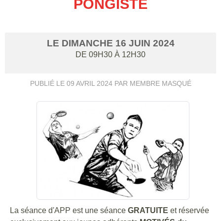
PONGISTE
LE
DIMANCHE
16
JUIN
2024
DE 09H30 À 12H30
PUBLIÉ LE
09 AVRIL 2024
PAR MEMBRE MASQUÉ
La séance d'APP est une séance
GRATUITE
et réservée