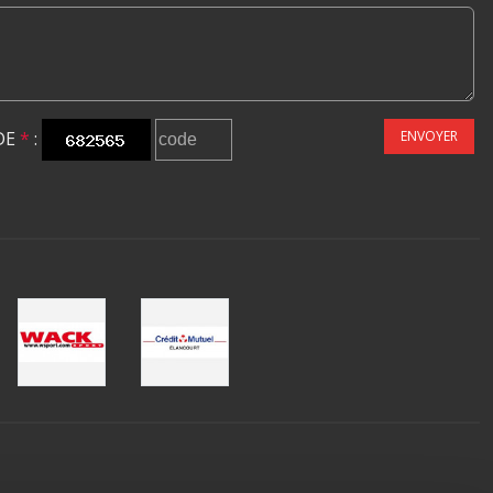
DE
*
:
ENVOYER