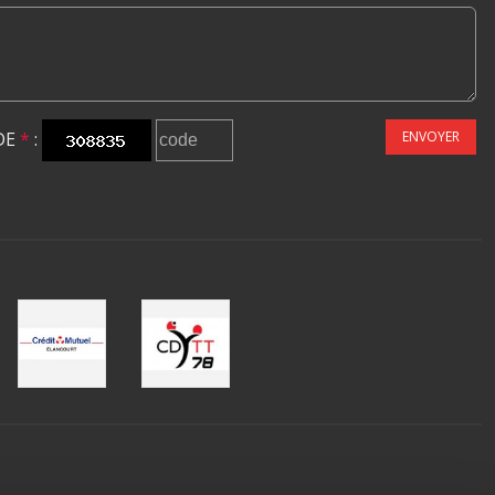
DE
*
:
ENVOYER