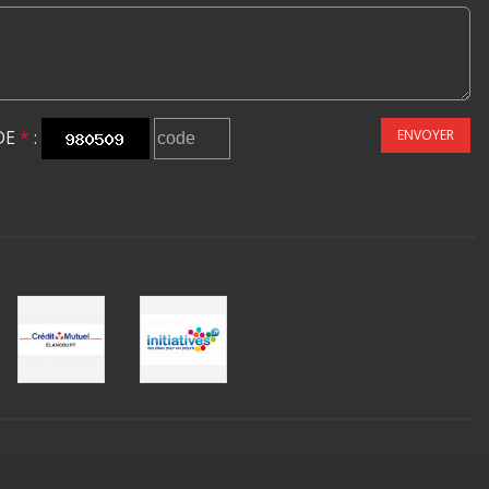
DE
*
:
ENVOYER